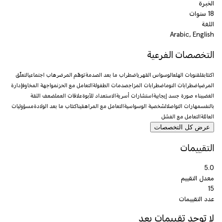
الخبرة
18 سنوات
اللغة
Arabic, English
التخصصات الفرعية
اكتئاب
قلق
نوبات الهلع
الوسواس القهري
اضطراب ما بعد الصدمة
توهّم المرض
رهاب اجتماعي
التعلّق
المرضي
اضطرابات النوم
اضطرابات المزاج
صدمات الطفولة
التعامل مع الحزن
مواجهة المخاوف
إدارة
الغضب
بناء صورة جسد إيجابية
استشارات أسرية
الاستعداد للأبوة
علاقات العمل
ضعف الثقة
بالنفس
مهارات التواصل
الشخصية الوسواسية
التعامل مع المراهقين
اكتئاب ما بعد الولادة
مسؤوليات
العائلة
التعامل مع الفشل
عرض كل التخصصات
التقييمات
5.0
معدل التقييم
15
عدد التقييمات
لا توجد تقييمات بعد