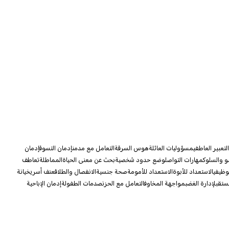
تعبير العاطفي
مسؤوليات العائلة
هوس السرقة
التعامل مع مدمن
إدمان التسوق
إدمان
و والسلوك
مهارات التواصل
وضع حدود شخصية
بحث عن معنى الحياة
المماطلة
تعاطف
لوظيفي
الاستعداد للأبوة
الاستعداد للأمومة
صحة جنسية
الانفصال والطلاق
عنف أسري
خيانة
ستقبل
إدارة الغضب
مواجهة المخاوف
التعامل مع الحزن
صدمات الطفولة
إدمان الإباحية