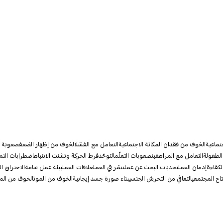
جتماعية
الخوف من فقدان المكانة الاجتماعية
التعامل مع الفشل
الخوف من إظهار الضعف
صعوبة ال
الطفولة
التعامل مع المراهقين
صعوبات التعلّم
التوحّد
فرط الحركة وتشتت الانتباه
اضطرابات النم
لكفاءة
إدمان العمل
تحديات البحث عن عمل
تنمّر في العمل
علاقات العمل
بيئة عمل سامة
الاحتراق ا
تاح المجتمعي
التعافي من التحرش الجنسي
بناء صورة جسد إيجابية
الخوف من الموت
الخوف من الم