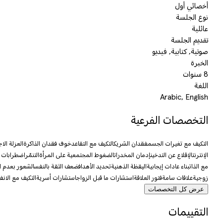
أخصائي أول
نوع الجلسة
عائلية
تقديم الجلسة
صوتية, كتابية, فيديو
الخبرة
8 سنوات
اللغة
Arabic, English
التخصصات الفرعية
التكيف مع تغيرات الجسم
فقدان الشريك
التكيف مع التقاعد
خوف فقدان الذاكرة
العزلة الا
الإنترنت
الإقلاع عن التدخين
إدمان المخدرات
الضغوط المجتمعية على المرأة
التنمّر
اضطرابات 
مع الذات
بناء عادات إيجابية
اليقظة الذهنية
تحديد الأهداف
ضعف الثقة بالنفس
الشعور بعدم ا
زوجية
علاقات سامة
فتور العلاقة
استشارات ما قبل الزواج
استشارات أسرية
التكيف مع الانف
عرض كل التخصصات
التقييمات