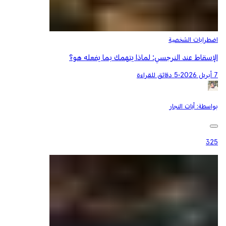
اضطرابات الشخصية
الإسقاط عند النرجسي: لماذا يتهمك بما يفعله هو؟
7 أبريل 2026
•
5 دقائق للقراءة
بواسطة:
آيات النجار
325