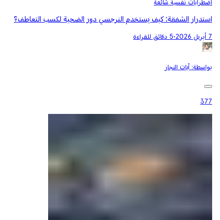
اضطرابات نفسية شائعة
استدرار الشفقة: كيف يستخدم النرجسي دور الضحية لكسب التعاطف؟
7 أبريل 2026
•
5 دقائق للقراءة
بواسطة:
آيات النجار
377