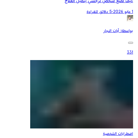
كيف تقنع شخص نرجسي بتقبّل العلاج
1 مايو 2026
•
5 دقائق للقراءة
بواسطة:
آيات النجار
331
اضطرابات الشخصية