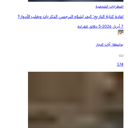
اضطرابات الشخصية
إعادة كتابة التاريخ: كيف يُشوّه النرجسي الذكريات ويقلب الأدوار؟
7 أبريل 2026
•
5 دقائق للقراءة
بواسطة:
آيات النجار
374