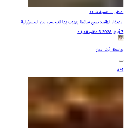
اضطرابات نفسية شائعة
الاعتذار الزائف: صيغ شائعة يتهرّب بها النرجسي من المسؤولية
7 أبريل 2026
•
5 دقائق للقراءة
بواسطة:
آيات النجار
374