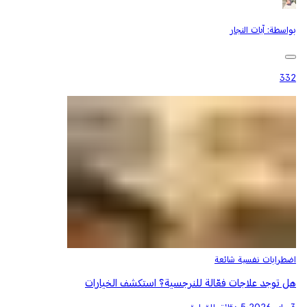
بواسطة:
آيات النجار
332
اضطرابات نفسية شائعة
هل توجد علاجات فعّالة للنرجسية؟ استكشف الخيارات