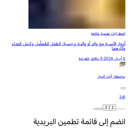
اضطرابات نفسية شائعة
أدوار الأسرة مع والد أو والدة نرجسية: الطفل المُفضَّل وكبش الفداء
وآثارهما
6 أبريل 2026
•
5 دقائق للقراءة
بواسطة:
آيات النجار
341
2
1
انضم إلى قائمة تطمين البريدية