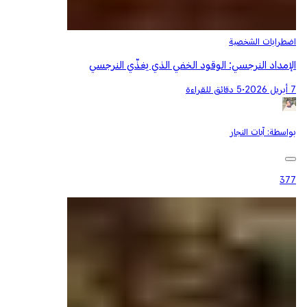
اضطرابات الشخصية
الإمداد النرجسي: الوقود الخفي الذي يغذّي النرجسي
7 أبريل 2026
•
5 دقائق للقراءة
بواسطة:
آيات النجار
377