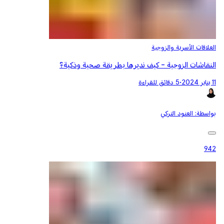
العلاقات الأسرية والزوجية
النقاشات الزوجية - كيف نديرها بطريقة صحية وذكية؟
11 يناير 2024
•
5 دقائق للقراءة
بواسطة:
العنود التركي
942