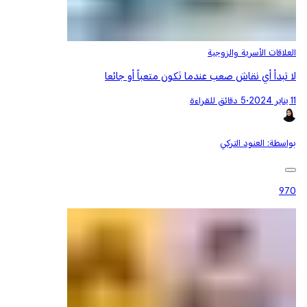
العلاقات الأسرية والزوجية
لا تبدأ أي نقاش صعب عندما تكون متعباً أو جائعا
11 يناير 2024
•
5 دقائق للقراءة
بواسطة:
العنود التركي
970