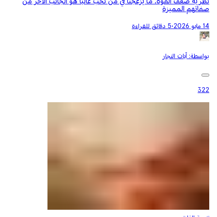
نظرية ضعف القوة: ما يزعجنا في مَن نحب غالبًا هو الجانب الآخر من
صفاتهم المميزة
14 مايو 2026
•
5 دقائق للقراءة
بواسطة:
آيات النجار
322