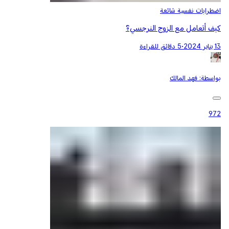
اضطرابات نفسية شائعة
كيف أتعامل مع الزوج النرجسي؟
13 يناير 2024
•
5 دقائق للقراءة
بواسطة:
فهد المالك
972